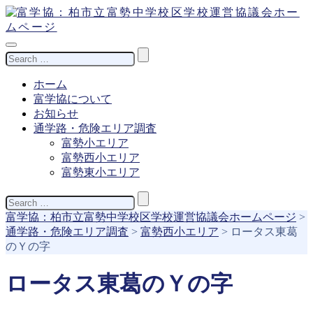
Search
for:
ホーム
富学協について
お知らせ
通学路・危険エリア調査
富勢小エリア
富勢西小エリア
富勢東小エリア
Search
for:
富学協：柏市立富勢中学校区学校運営協議会ホームページ
>
通学路・危険エリア調査
>
富勢西小エリア
>
ロータス東葛
のＹの字
ロータス東葛のＹの字