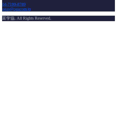
04-7199-8789
ogas@ogacom.jp
富学協. All Rights Reserved.